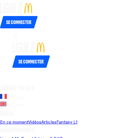
Se connecter
Se connecter
Langue du site
Français
Anglais
Pages
En ce moment
Vidéos
Articles
Fantasy L1
Championnats