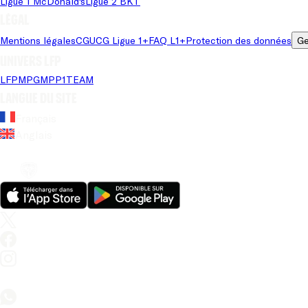
Ligue 1 McDonald's
Ligue 2 BKT
Légal
Mentions légales
CGU
CG Ligue 1+
FAQ L1+
Protection des données
Ge
Univers LFP
LFP
MPG
MPP
1TEAM
Langue du site
Français
Anglais