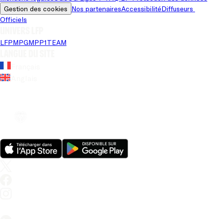
Gestion des cookies
Nos partenaires
Accessibilité
Diffuseurs 
Officiels
Univers LFP
LFP
MPG
MPP
1TEAM
Langue du site
Français
Anglais