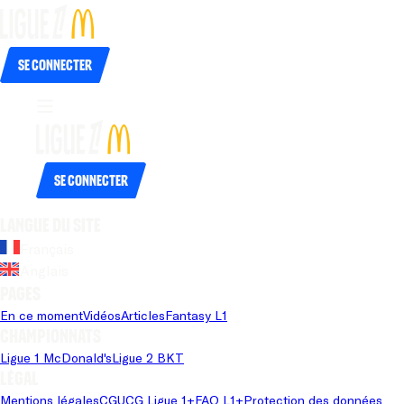
Se connecter
Se connecter
Langue du site
Français
Anglais
Pages
En ce moment
Vidéos
Articles
Fantasy L1
Championnats
Ligue 1 McDonald's
Ligue 2 BKT
Légal
Mentions légales
CGU
CG Ligue 1+
FAQ L1+
Protection des données