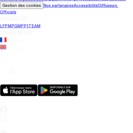
Gestion des cookies
Nos partenaires
Accessibilité
Diffuseurs 
Officiels
Univers LFP
LFP
MPG
MPP
1TEAM
Langue du site
Français
Anglais