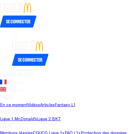
Se connecter
Se connecter
Langue du site
Français
Anglais
Pages
En ce moment
Vidéos
Articles
Fantasy L1
Championnats
Ligue 1 McDonald's
Ligue 2 BKT
Légal
Mentions légales
CGU
CG Ligue 1+
FAQ L1+
Protection des données