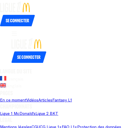
Se connecter
Se connecter
Langue du site
Français
Anglais
Pages
En ce moment
Vidéos
Articles
Fantasy L1
Championnats
Ligue 1 McDonald's
Ligue 2 BKT
Légal
Mentions légales
CGU
CG Ligue 1+
FAQ L1+
Protection des données