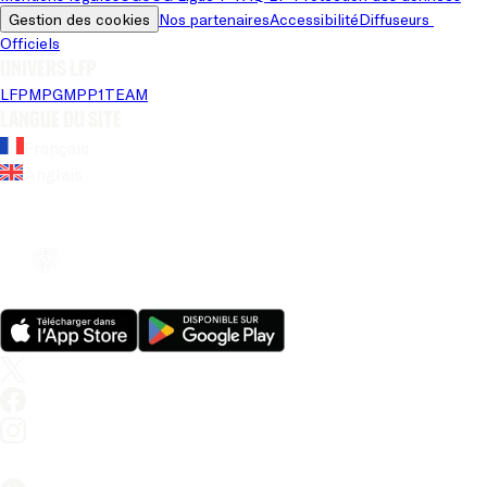
Gestion des cookies
Nos partenaires
Accessibilité
Diffuseurs 
Officiels
Univers LFP
LFP
MPG
MPP
1TEAM
Langue du site
Français
Anglais