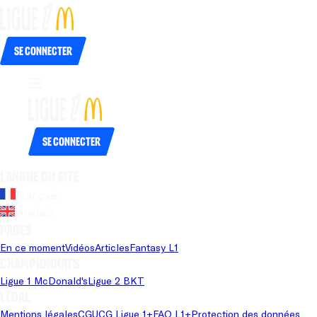
Se connecter
Se connecter
Langue du site
Français
Anglais
Pages
En ce moment
Vidéos
Articles
Fantasy L1
Championnats
Ligue 1 McDonald's
Ligue 2 BKT
Légal
Mentions légales
CGU
CG Ligue 1+
FAQ L1+
Protection des données