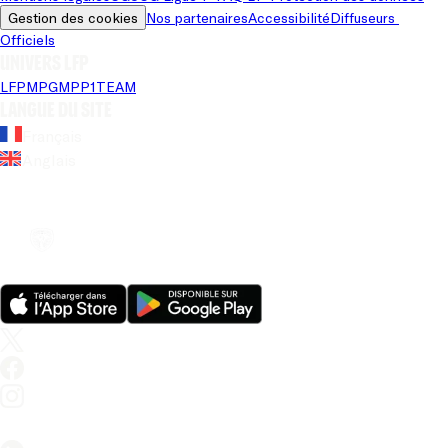
Gestion des cookies
Nos partenaires
Accessibilité
Diffuseurs 
Officiels
Univers LFP
LFP
MPG
MPP
1TEAM
Langue du site
Français
Anglais