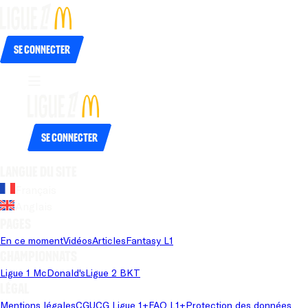
Se connecter
Se connecter
Langue du site
Français
Anglais
Pages
En ce moment
Vidéos
Articles
Fantasy L1
Championnats
Ligue 1 McDonald's
Ligue 2 BKT
Légal
Mentions légales
CGU
CG Ligue 1+
FAQ L1+
Protection des données