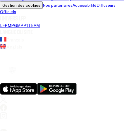
Gestion des cookies
Nos partenaires
Accessibilité
Diffuseurs 
Officiels
Univers LFP
LFP
MPG
MPP
1TEAM
Langue du site
Français
Anglais