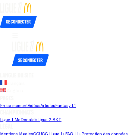
Se connecter
Se connecter
Langue du site
Français
Anglais
Pages
En ce moment
Vidéos
Articles
Fantasy L1
Championnats
Ligue 1 McDonald's
Ligue 2 BKT
Légal
Mentions légales
CGU
CG Ligue 1+
FAQ L1+
Protection des données