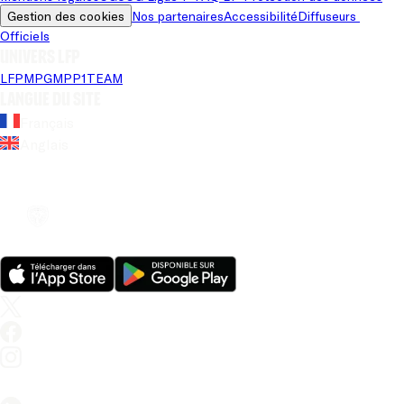
Gestion des cookies
Nos partenaires
Accessibilité
Diffuseurs 
Officiels
Univers LFP
LFP
MPG
MPP
1TEAM
Langue du site
Français
Anglais