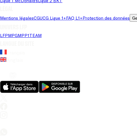
Ligue 1 McDonald's
Ligue 2 BKT
Légal
Mentions légales
CGU
CG Ligue 1+
FAQ L1+
Protection des données
Ge
Univers LFP
LFP
MPG
MPP
1TEAM
Langue du site
Français
Anglais