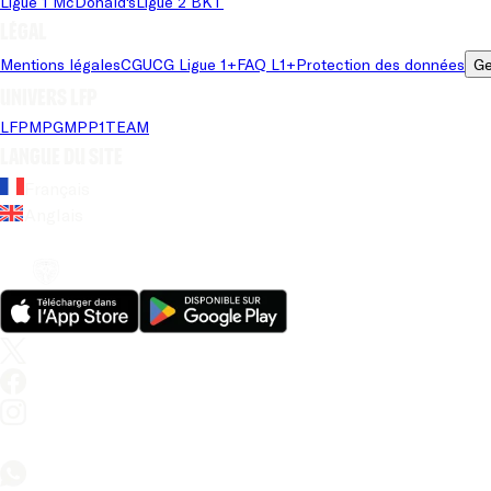
Ligue 1 McDonald's
Ligue 2 BKT
Légal
Mentions légales
CGU
CG Ligue 1+
FAQ L1+
Protection des données
Ge
Univers LFP
LFP
MPG
MPP
1TEAM
Langue du site
Français
Anglais