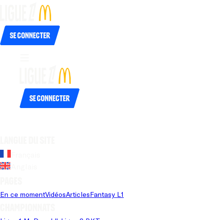
Se connecter
Se connecter
Langue du site
Français
Anglais
Pages
En ce moment
Vidéos
Articles
Fantasy L1
Championnats