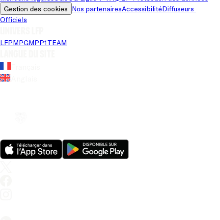
Gestion des cookies
Nos partenaires
Accessibilité
Diffuseurs 
Officiels
Univers LFP
LFP
MPG
MPP
1TEAM
Langue du site
Français
Anglais