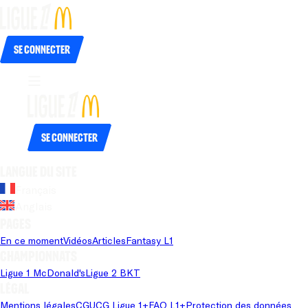
Se connecter
Se connecter
Langue du site
Français
Anglais
Pages
En ce moment
Vidéos
Articles
Fantasy L1
Championnats
Ligue 1 McDonald's
Ligue 2 BKT
Légal
Mentions légales
CGU
CG Ligue 1+
FAQ L1+
Protection des données