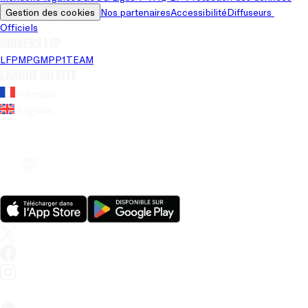
Gestion des cookies
Nos partenaires
Accessibilité
Diffuseurs 
Officiels
Univers LFP
LFP
MPG
MPP
1TEAM
Langue du site
Français
Anglais