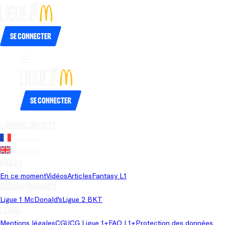
Se connecter
Se connecter
Langue du site
Français
Anglais
Pages
En ce moment
Vidéos
Articles
Fantasy L1
Championnats
Ligue 1 McDonald's
Ligue 2 BKT
Légal
Mentions légales
CGU
CG Ligue 1+
FAQ L1+
Protection des données