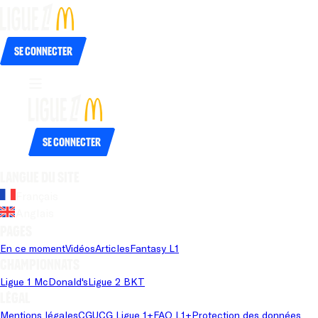
Se connecter
Se connecter
Langue du site
Français
Anglais
Pages
En ce moment
Vidéos
Articles
Fantasy L1
Championnats
Ligue 1 McDonald's
Ligue 2 BKT
Légal
Mentions légales
CGU
CG Ligue 1+
FAQ L1+
Protection des données