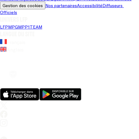
Gestion des cookies
Nos partenaires
Accessibilité
Diffuseurs 
Officiels
Univers LFP
LFP
MPG
MPP
1TEAM
Langue du site
Français
Anglais