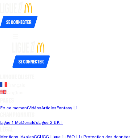
Se connecter
Se connecter
Langue du site
Français
Anglais
Pages
En ce moment
Vidéos
Articles
Fantasy L1
Championnats
Ligue 1 McDonald's
Ligue 2 BKT
Légal
Mentions légales
CGU
CG Ligue 1+
FAQ L1+
Protection des données