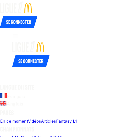
Se connecter
Se connecter
Langue du site
Français
Anglais
Pages
En ce moment
Vidéos
Articles
Fantasy L1
Championnats