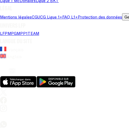
Ligue 1 McDonald's
Ligue 2 BKT
Légal
Mentions légales
CGU
CG Ligue 1+
FAQ L1+
Protection des données
Ge
Univers LFP
LFP
MPG
MPP
1TEAM
Langue du site
Français
Anglais