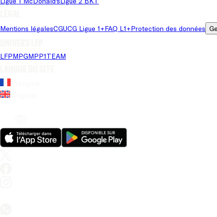
Ligue 1 McDonald's
Ligue 2 BKT
Légal
Mentions légales
CGU
CG Ligue 1+
FAQ L1+
Protection des données
Ge
Univers LFP
LFP
MPG
MPP
1TEAM
Langue du site
Français
Anglais