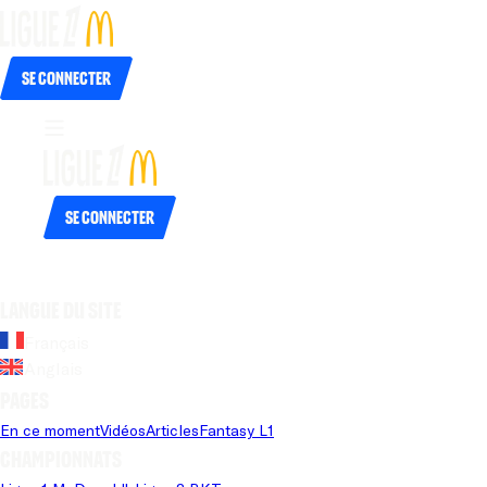
Se connecter
Se connecter
Langue du site
Français
Anglais
Pages
En ce moment
Vidéos
Articles
Fantasy L1
Championnats