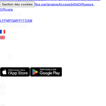
Gestion des cookies
Nos partenaires
Accessibilité
Diffuseurs 
Officiels
Univers LFP
LFP
MPG
MPP
1TEAM
Langue du site
Français
Anglais