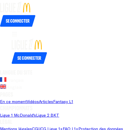
Se connecter
Se connecter
Langue du site
Français
Anglais
Pages
En ce moment
Vidéos
Articles
Fantasy L1
Championnats
Ligue 1 McDonald's
Ligue 2 BKT
Légal
Mentions légales
CGU
CG Ligue 1+
FAQ L1+
Protection des données