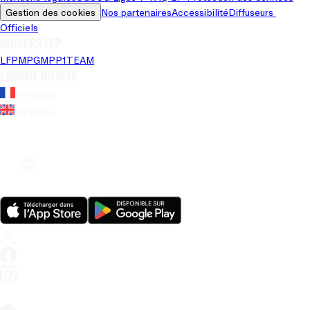
Gestion des cookies
Nos partenaires
Accessibilité
Diffuseurs 
Officiels
Univers LFP
LFP
MPG
MPP
1TEAM
Langue du site
Français
Anglais