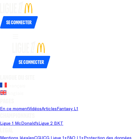
Se connecter
Se connecter
Langue du site
Français
Anglais
Pages
En ce moment
Vidéos
Articles
Fantasy L1
Championnats
Ligue 1 McDonald's
Ligue 2 BKT
Légal
Mentions légales
CGU
CG Ligue 1+
FAQ L1+
Protection des données