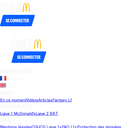
Se connecter
Se connecter
Langue du site
Français
Anglais
Pages
En ce moment
Vidéos
Articles
Fantasy L1
Championnats
Ligue 1 McDonald's
Ligue 2 BKT
Légal
Mentions légales
CGU
CG Ligue 1+
FAQ L1+
Protection des données