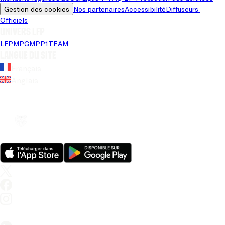
Gestion des cookies
Nos partenaires
Accessibilité
Diffuseurs 
Officiels
Univers LFP
LFP
MPG
MPP
1TEAM
Langue du site
Français
Anglais