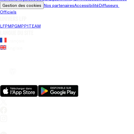
Gestion des cookies
Nos partenaires
Accessibilité
Diffuseurs 
Officiels
Univers LFP
LFP
MPG
MPP
1TEAM
Langue du site
Français
Anglais