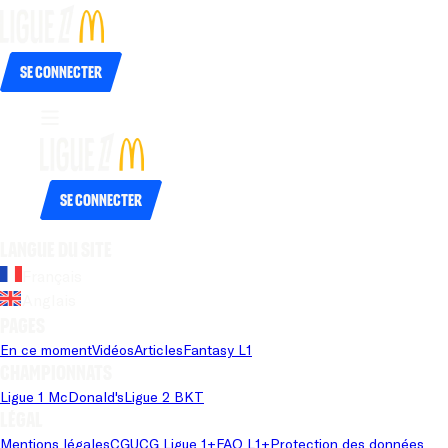
Se connecter
Se connecter
Langue du site
Français
Anglais
Pages
En ce moment
Vidéos
Articles
Fantasy L1
Championnats
Ligue 1 McDonald's
Ligue 2 BKT
Légal
Mentions légales
CGU
CG Ligue 1+
FAQ L1+
Protection des données