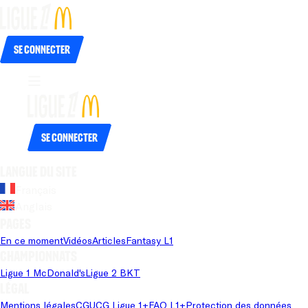
Se connecter
Se connecter
Langue du site
Français
Anglais
Pages
En ce moment
Vidéos
Articles
Fantasy L1
Championnats
Ligue 1 McDonald's
Ligue 2 BKT
Légal
Mentions légales
CGU
CG Ligue 1+
FAQ L1+
Protection des données