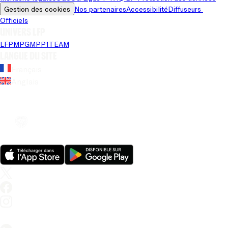
Gestion des cookies
Nos partenaires
Accessibilité
Diffuseurs 
Officiels
Univers LFP
LFP
MPG
MPP
1TEAM
Langue du site
Français
Anglais