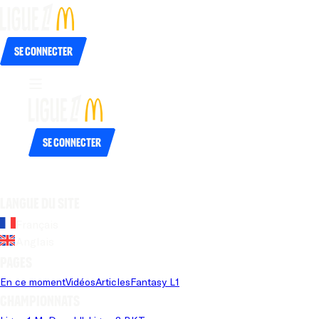
Se connecter
Se connecter
Langue du site
Français
Anglais
Pages
En ce moment
Vidéos
Articles
Fantasy L1
Championnats