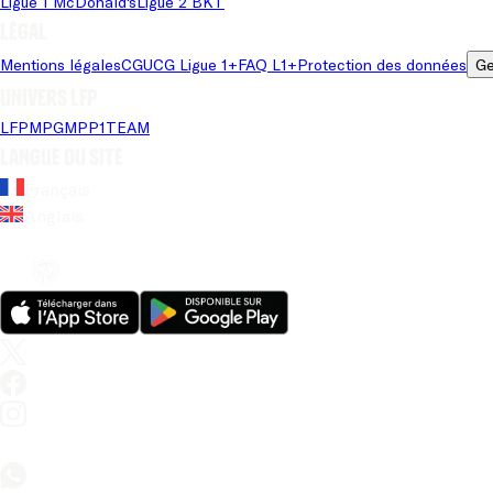
Ligue 1 McDonald's
Ligue 2 BKT
Légal
Mentions légales
CGU
CG Ligue 1+
FAQ L1+
Protection des données
Ge
Univers LFP
LFP
MPG
MPP
1TEAM
Langue du site
Français
Anglais