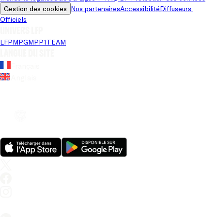
Gestion des cookies
Nos partenaires
Accessibilité
Diffuseurs 
Officiels
Univers LFP
LFP
MPG
MPP
1TEAM
Langue du site
Français
Anglais