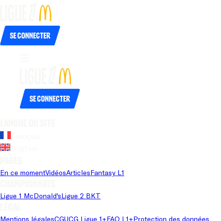
Se connecter
Se connecter
Langue du site
Français
Anglais
Pages
En ce moment
Vidéos
Articles
Fantasy L1
Championnats
Ligue 1 McDonald's
Ligue 2 BKT
Légal
Mentions légales
CGU
CG Ligue 1+
FAQ L1+
Protection des données