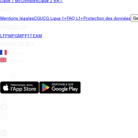
Ligue 1 McDonald's
Ligue 2 BKT
Légal
Mentions légales
CGU
CG Ligue 1+
FAQ L1+
Protection des données
Ge
Univers LFP
LFP
MPG
MPP
1TEAM
Langue du site
Français
Anglais