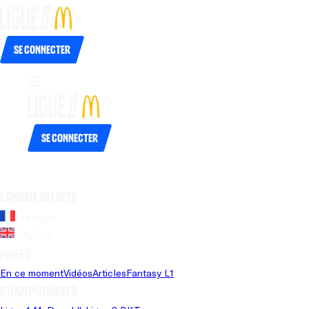
Se connecter
Se connecter
Langue du site
Français
Anglais
Pages
En ce moment
Vidéos
Articles
Fantasy L1
Championnats