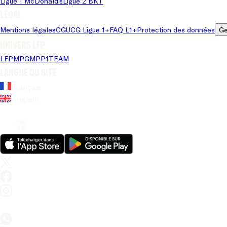
Ligue 1 McDonald's
Ligue 2 BKT
Légal
Mentions légales
CGU
CG Ligue 1+
FAQ L1+
Protection des données
Ge
Univers LFP
LFP
MPG
MPP
1TEAM
Langue du site
Français
Anglais