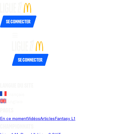
Se connecter
Se connecter
Langue du site
Français
Anglais
Pages
En ce moment
Vidéos
Articles
Fantasy L1
Championnats