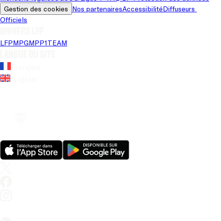
Gestion des cookies
Nos partenaires
Accessibilité
Diffuseurs 
Officiels
Univers LFP
LFP
MPG
MPP
1TEAM
Langue du site
Français
Anglais