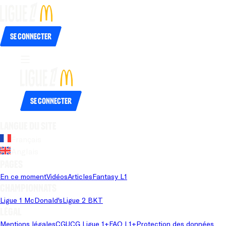
Se connecter
Se connecter
Langue du site
Français
Anglais
Pages
En ce moment
Vidéos
Articles
Fantasy L1
Championnats
Ligue 1 McDonald's
Ligue 2 BKT
Légal
Mentions légales
CGU
CG Ligue 1+
FAQ L1+
Protection des données