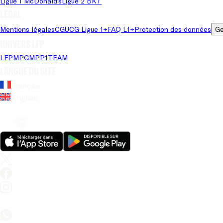
Ligue 1 McDonald's
Ligue 2 BKT
Légal
Mentions légales
CGU
CG Ligue 1+
FAQ L1+
Protection des données
Ge
Univers LFP
LFP
MPG
MPP
1TEAM
Langue du site
Français
Anglais