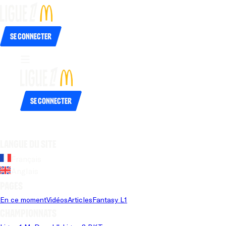
Se connecter
Se connecter
Langue du site
Français
Anglais
Pages
En ce moment
Vidéos
Articles
Fantasy L1
Championnats