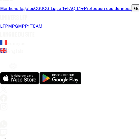
Mentions légales
CGU
CG Ligue 1+
FAQ L1+
Protection des données
Ge
Univers LFP
LFP
MPG
MPP
1TEAM
Langue du site
Français
Anglais