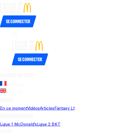
Se connecter
Se connecter
Langue du site
Français
Anglais
Pages
En ce moment
Vidéos
Articles
Fantasy L1
Championnats
Ligue 1 McDonald's
Ligue 2 BKT
Légal