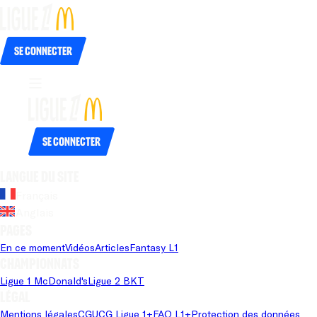
Se connecter
Se connecter
Langue du site
Français
Anglais
Pages
En ce moment
Vidéos
Articles
Fantasy L1
Championnats
Ligue 1 McDonald's
Ligue 2 BKT
Légal
Mentions légales
CGU
CG Ligue 1+
FAQ L1+
Protection des données