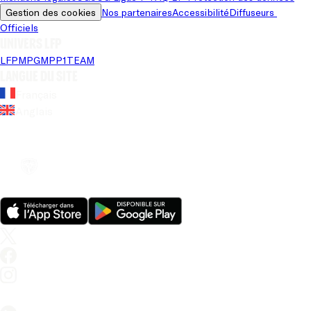
Gestion des cookies
Nos partenaires
Accessibilité
Diffuseurs 
Officiels
Univers LFP
LFP
MPG
MPP
1TEAM
Langue du site
Français
Anglais