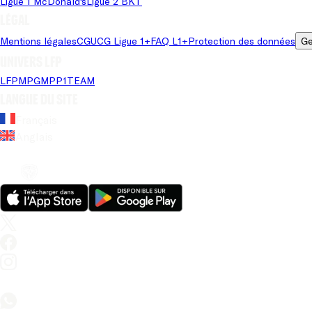
Ligue 1 McDonald's
Ligue 2 BKT
Légal
Mentions légales
CGU
CG Ligue 1+
FAQ L1+
Protection des données
Ge
Univers LFP
LFP
MPG
MPP
1TEAM
Langue du site
Français
Anglais