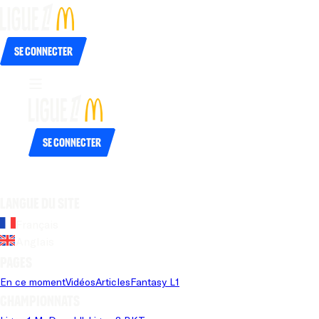
Se connecter
Se connecter
Langue du site
Français
Anglais
Pages
En ce moment
Vidéos
Articles
Fantasy L1
Championnats