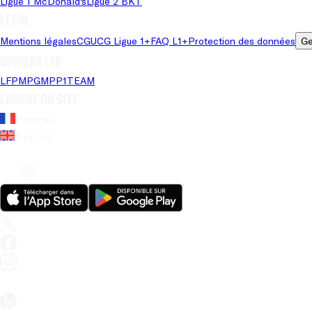
Ligue 1 McDonald's
Ligue 2 BKT
Légal
Mentions légales
CGU
CG Ligue 1+
FAQ L1+
Protection des données
Ge
Univers LFP
LFP
MPG
MPP
1TEAM
Langue du site
Français
Anglais