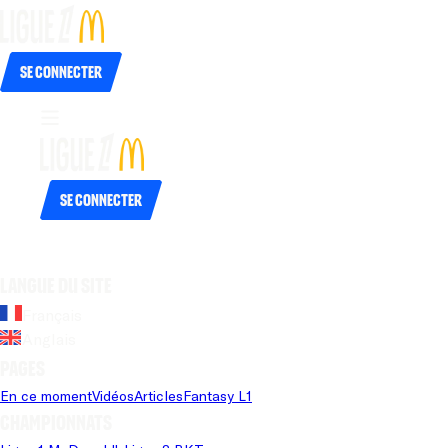
Se connecter
Se connecter
Langue du site
Français
Anglais
Pages
En ce moment
Vidéos
Articles
Fantasy L1
Championnats