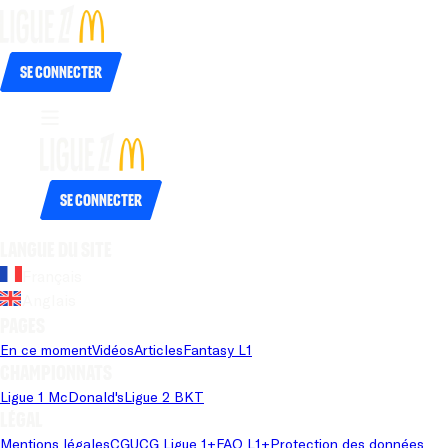
Se connecter
Se connecter
Langue du site
Français
Anglais
Pages
En ce moment
Vidéos
Articles
Fantasy L1
Championnats
Ligue 1 McDonald's
Ligue 2 BKT
Légal
Mentions légales
CGU
CG Ligue 1+
FAQ L1+
Protection des données