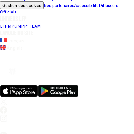
Gestion des cookies
Nos partenaires
Accessibilité
Diffuseurs 
Officiels
Univers LFP
LFP
MPG
MPP
1TEAM
Langue du site
Français
Anglais