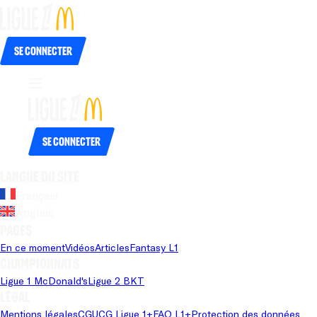
Se connecter
Se connecter
Langue du site
Français
Anglais
Pages
En ce moment
Vidéos
Articles
Fantasy L1
Championnats
Ligue 1 McDonald's
Ligue 2 BKT
Légal
Mentions légales
CGU
CG Ligue 1+
FAQ L1+
Protection des données