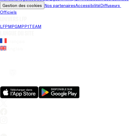
Gestion des cookies
Nos partenaires
Accessibilité
Diffuseurs 
Officiels
Univers LFP
LFP
MPG
MPP
1TEAM
Langue du site
Français
Anglais