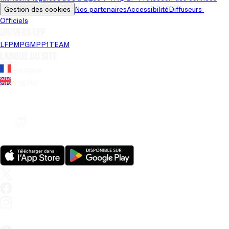
Gestion des cookies
Nos partenaires
Accessibilité
Diffuseurs 
Officiels
Univers LFP
LFP
MPG
MPP
1TEAM
Langue du site
Français
Anglais