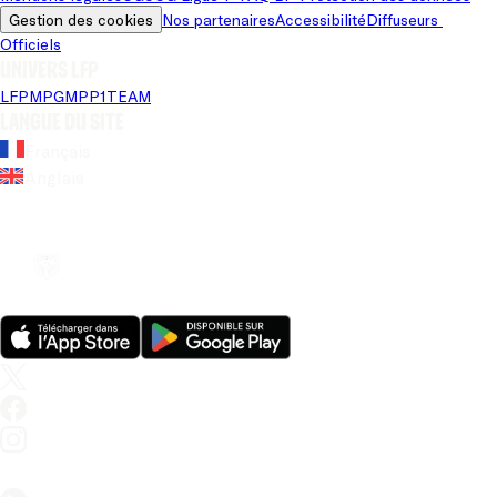
Gestion des cookies
Nos partenaires
Accessibilité
Diffuseurs 
Officiels
Univers LFP
LFP
MPG
MPP
1TEAM
Langue du site
Français
Anglais