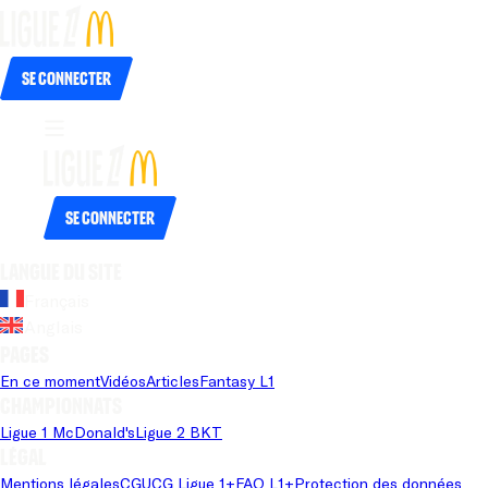
Se connecter
Se connecter
Langue du site
Français
Anglais
Pages
En ce moment
Vidéos
Articles
Fantasy L1
Championnats
Ligue 1 McDonald's
Ligue 2 BKT
Légal
Mentions légales
CGU
CG Ligue 1+
FAQ L1+
Protection des données