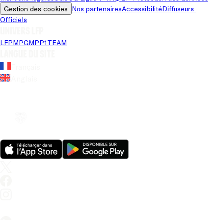
Gestion des cookies
Nos partenaires
Accessibilité
Diffuseurs 
Officiels
Univers LFP
LFP
MPG
MPP
1TEAM
Langue du site
Français
Anglais