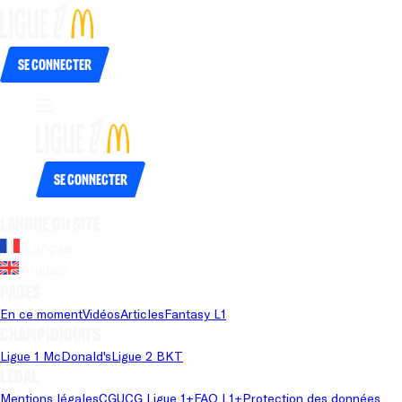
Se connecter
Se connecter
Langue du site
Français
Anglais
Pages
En ce moment
Vidéos
Articles
Fantasy L1
Championnats
Ligue 1 McDonald's
Ligue 2 BKT
Légal
Mentions légales
CGU
CG Ligue 1+
FAQ L1+
Protection des données