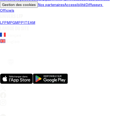
Gestion des cookies
Nos partenaires
Accessibilité
Diffuseurs 
Officiels
Univers LFP
LFP
MPG
MPP
1TEAM
Langue du site
Français
Anglais