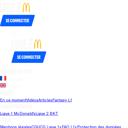
Se connecter
Se connecter
Langue du site
Français
Anglais
Pages
En ce moment
Vidéos
Articles
Fantasy L1
Championnats
Ligue 1 McDonald's
Ligue 2 BKT
Légal
Mentions légales
CGU
CG Ligue 1+
FAQ L1+
Protection des données