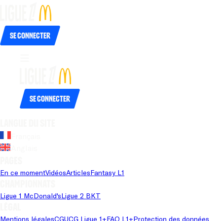
Se connecter
Se connecter
Langue du site
Français
Anglais
Pages
En ce moment
Vidéos
Articles
Fantasy L1
Championnats
Ligue 1 McDonald's
Ligue 2 BKT
Légal
Mentions légales
CGU
CG Ligue 1+
FAQ L1+
Protection des données