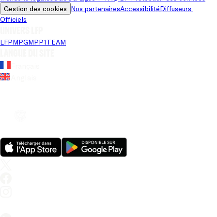
Gestion des cookies
Nos partenaires
Accessibilité
Diffuseurs 
Officiels
Univers LFP
LFP
MPG
MPP
1TEAM
Langue du site
Français
Anglais