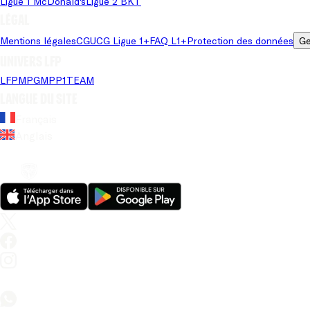
Ligue 1 McDonald's
Ligue 2 BKT
Légal
Mentions légales
CGU
CG Ligue 1+
FAQ L1+
Protection des données
Ge
Univers LFP
LFP
MPG
MPP
1TEAM
Langue du site
Français
Anglais