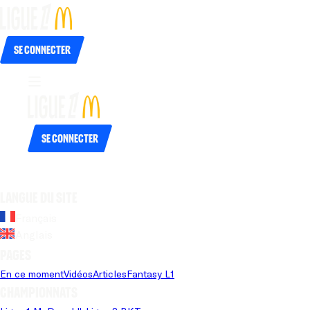
Se connecter
Se connecter
Langue du site
Français
Anglais
Pages
En ce moment
Vidéos
Articles
Fantasy L1
Championnats