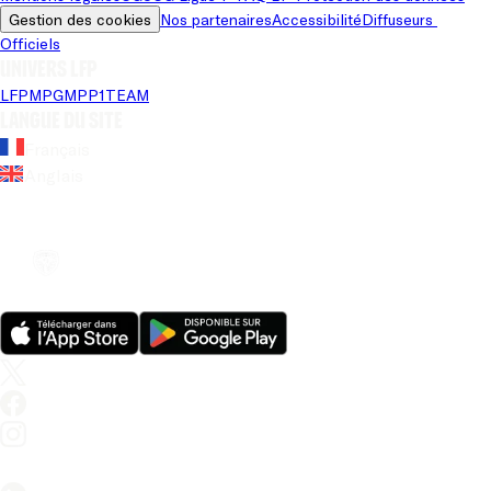
Gestion des cookies
Nos partenaires
Accessibilité
Diffuseurs 
Officiels
Univers LFP
LFP
MPG
MPP
1TEAM
Langue du site
Français
Anglais