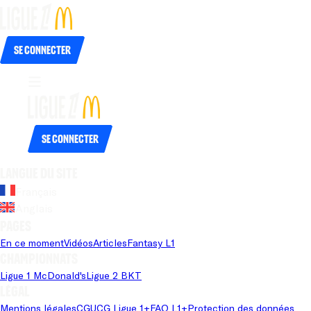
Se connecter
Se connecter
Langue du site
Français
Anglais
Pages
En ce moment
Vidéos
Articles
Fantasy L1
Championnats
Ligue 1 McDonald's
Ligue 2 BKT
Légal
Mentions légales
CGU
CG Ligue 1+
FAQ L1+
Protection des données