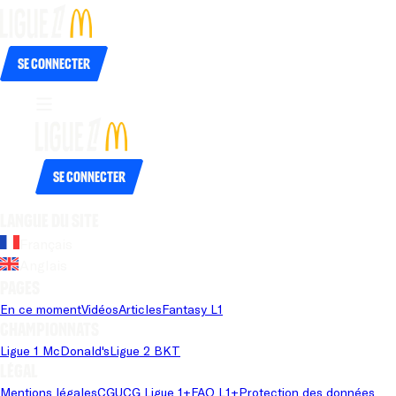
Se connecter
Se connecter
Langue du site
Français
Anglais
Pages
En ce moment
Vidéos
Articles
Fantasy L1
Championnats
Ligue 1 McDonald's
Ligue 2 BKT
Légal
Mentions légales
CGU
CG Ligue 1+
FAQ L1+
Protection des données