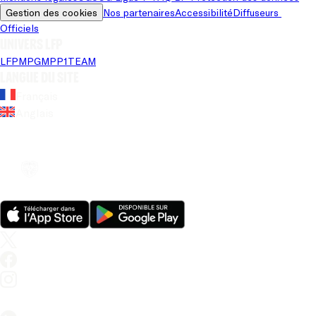
Gestion des cookies
Nos partenaires
Accessibilité
Diffuseurs 
Officiels
Univers LFP
LFP
MPG
MPP
1TEAM
Langue du site
Français
Anglais