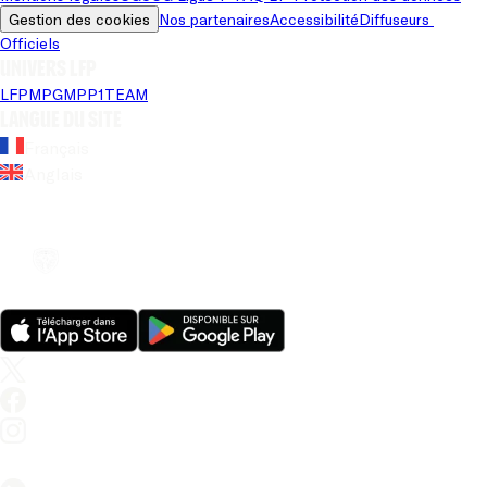
Gestion des cookies
Nos partenaires
Accessibilité
Diffuseurs 
Officiels
Univers LFP
LFP
MPG
MPP
1TEAM
Langue du site
Français
Anglais