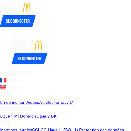
Se connecter
Se connecter
Langue du site
Français
Anglais
Pages
En ce moment
Vidéos
Articles
Fantasy L1
Championnats
Ligue 1 McDonald's
Ligue 2 BKT
Légal
Mentions légales
CGU
CG Ligue 1+
FAQ L1+
Protection des données