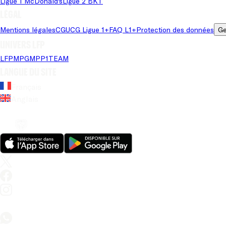
Ligue 1 McDonald's
Ligue 2 BKT
Légal
Mentions légales
CGU
CG Ligue 1+
FAQ L1+
Protection des données
Ge
Univers LFP
LFP
MPG
MPP
1TEAM
Langue du site
Français
Anglais