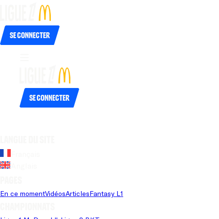
Se connecter
Se connecter
Langue du site
Français
Anglais
Pages
En ce moment
Vidéos
Articles
Fantasy L1
Championnats