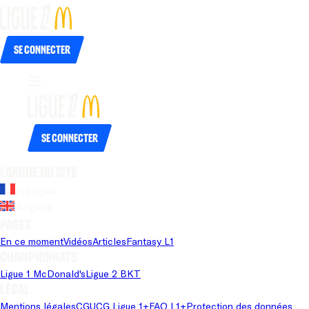
Se connecter
Se connecter
Langue du site
Français
Anglais
Pages
En ce moment
Vidéos
Articles
Fantasy L1
Championnats
Ligue 1 McDonald's
Ligue 2 BKT
Légal
Mentions légales
CGU
CG Ligue 1+
FAQ L1+
Protection des données