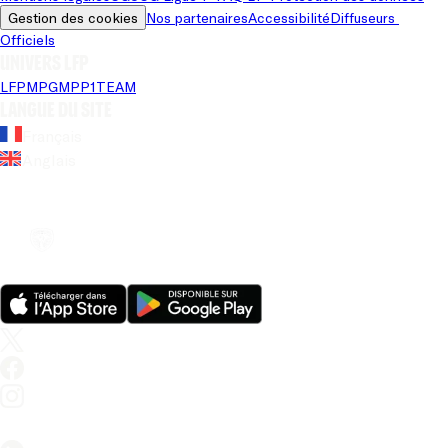
Gestion des cookies
Nos partenaires
Accessibilité
Diffuseurs 
Officiels
Univers LFP
LFP
MPG
MPP
1TEAM
Langue du site
Français
Anglais