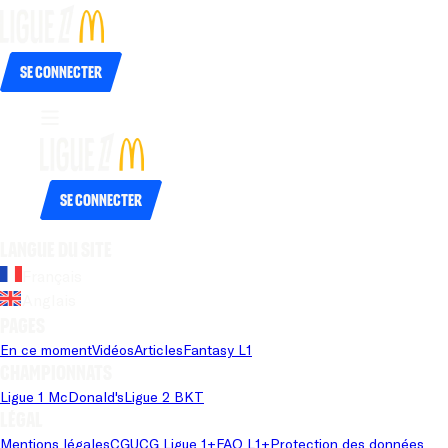
Se connecter
Se connecter
Langue du site
Français
Anglais
Pages
En ce moment
Vidéos
Articles
Fantasy L1
Championnats
Ligue 1 McDonald's
Ligue 2 BKT
Légal
Mentions légales
CGU
CG Ligue 1+
FAQ L1+
Protection des données