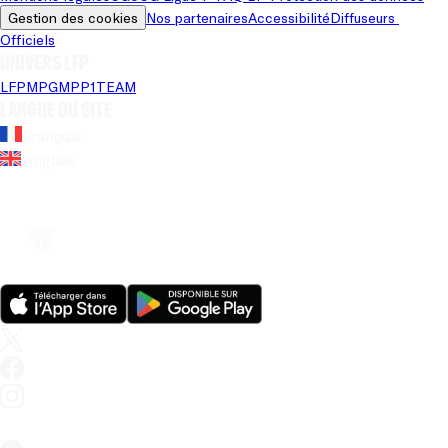
Gestion des cookies
Nos partenaires
Accessibilité
Diffuseurs 
Officiels
Univers LFP
LFP
MPG
MPP
1TEAM
Langue du site
Français
Anglais