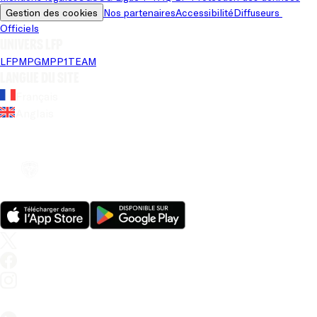
Gestion des cookies
Nos partenaires
Accessibilité
Diffuseurs 
Officiels
Univers LFP
LFP
MPG
MPP
1TEAM
Langue du site
Français
Anglais