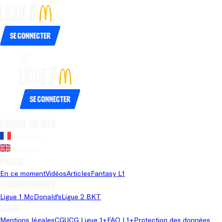
Se connecter
Se connecter
Langue du site
Français
Anglais
Pages
En ce moment
Vidéos
Articles
Fantasy L1
Championnats
Ligue 1 McDonald's
Ligue 2 BKT
Légal
Mentions légales
CGU
CG Ligue 1+
FAQ L1+
Protection des données