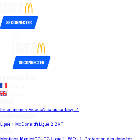
Se connecter
Se connecter
Langue du site
Français
Anglais
Pages
En ce moment
Vidéos
Articles
Fantasy L1
Championnats
Ligue 1 McDonald's
Ligue 2 BKT
Légal
Mentions légales
CGU
CG Ligue 1+
FAQ L1+
Protection des données