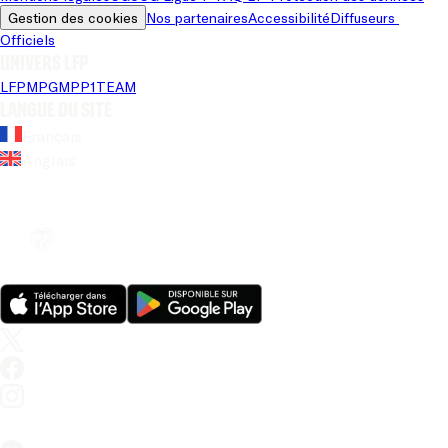
Gestion des cookies
Nos partenaires
Accessibilité
Diffuseurs 
Officiels
Univers LFP
LFP
MPG
MPP
1TEAM
Langue du site
Français
Anglais