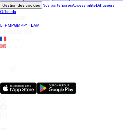
Gestion des cookies
Nos partenaires
Accessibilité
Diffuseurs 
Officiels
Univers LFP
LFP
MPG
MPP
1TEAM
Langue du site
Français
Anglais