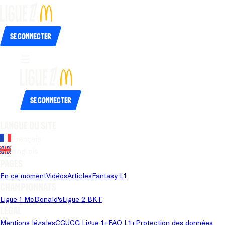
Se connecter
Se connecter
Langue du site
Français
Anglais
Pages
En ce moment
Vidéos
Articles
Fantasy L1
Championnats
Ligue 1 McDonald's
Ligue 2 BKT
Légal
Mentions légales
CGU
CG Ligue 1+
FAQ L1+
Protection des données