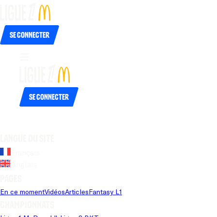
Se connecter
Se connecter
Langue du site
Français
Anglais
Pages
En ce moment
Vidéos
Articles
Fantasy L1
Championnats