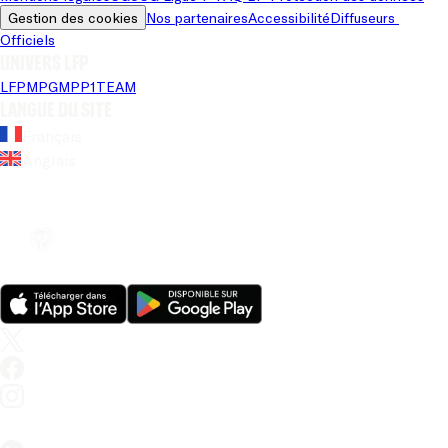
Gestion des cookies
Nos partenaires
Accessibilité
Diffuseurs 
Officiels
Univers LFP
LFP
MPG
MPP
1TEAM
Langue du site
Français
Anglais