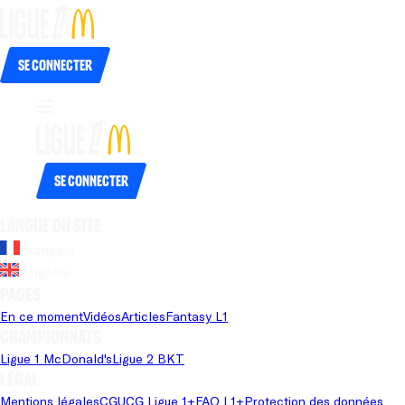
Se connecter
Se connecter
Langue du site
Français
Anglais
Pages
En ce moment
Vidéos
Articles
Fantasy L1
Championnats
Ligue 1 McDonald's
Ligue 2 BKT
Légal
Mentions légales
CGU
CG Ligue 1+
FAQ L1+
Protection des données