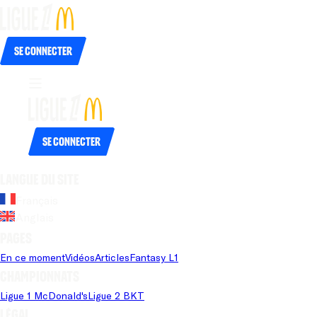
Se connecter
Se connecter
Langue du site
Français
Anglais
Pages
En ce moment
Vidéos
Articles
Fantasy L1
Championnats
Ligue 1 McDonald's
Ligue 2 BKT
Légal