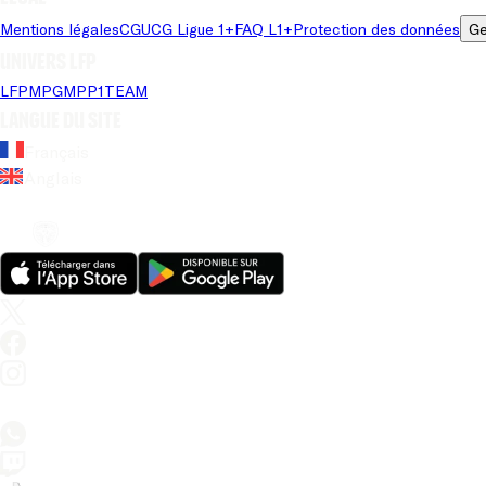
Mentions légales
CGU
CG Ligue 1+
FAQ L1+
Protection des données
Ge
Univers LFP
LFP
MPG
MPP
1TEAM
Langue du site
Français
Anglais